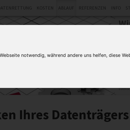
DATENRETTUNG
KOSTEN
ABLAUF
REFERENZEN
INFO
S
Wi
Se
Forder
an und
r Webseite notwendig, während andere uns helfen, diese Web
Datenre
für den 
der Spei
Datensc
en Ihres Datenträgers