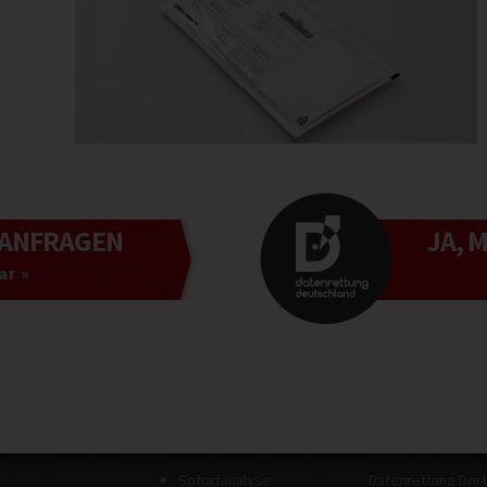
ANFRAGEN
JA, 
ar »
Sofortanalyse
Datenrettung Dor