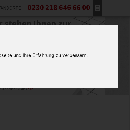
0230 218 646 66 00
TANDORTE
r stehen Ihnen zur
ite!
n Sie sofort unsere kostenlose Beratung
 wir rufen Sie unverzüglich zurück.
seite und Ihre Erfahrung zu verbessern.
ttung Dortmund verwendet Ihre Daten ausschließlich
Rückruf. Ihre Daten werden gelöscht, wenn der Zweck
cherung entfallen ist. Weitere Informationen zum
hutz finden Sie auch
hier
.