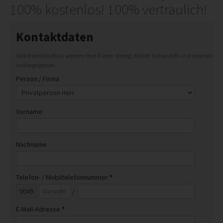
100% kostenlos! 100% vertraulich!
REFERENZEN
INFO
Kontaktdaten
IMPRESSUM
Selbstverständlich werden Ihre Daten streng diskret behandelt und niemals
AGB
weitergegeben.
DATENSCHUTZ
Person / Firma
HAFTUNGSAUSSCHLUSS
WIDERRUFSBELEHRUNG
Vorname
WIDERRUFSFORMULAR
Nachname
STANDORTE
Telefon- / Mobiltelefonnummer
*
/
E-Mail-Adresse
*