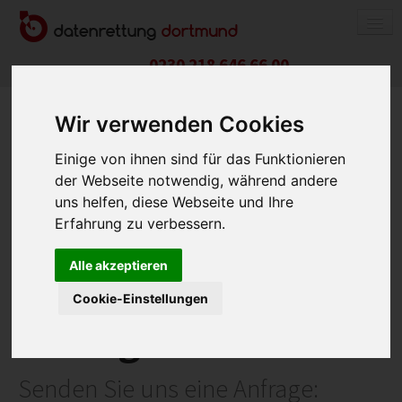
0230 218 646 66 00
DATENRETTUNG
Wir verwenden Cookies
FESTPLATTEN / SSD
Einige von ihnen sind für das Funktionieren
RAID-SYSTEM
der Webseite notwendig, während andere
NAS-SYSTEM
uns helfen, diese Webseite und Ihre
APPLE-PRODUKTE
Erfahrung zu verbessern.
USB-STICK / SPEICHERKARTE
Alle akzeptieren
Unverbindliche
HANDY / TABLET
Cookie-Einstellungen
KOSTEN
Anfrage
ABLAUF
RICHTIG VERPACKEN
Senden Sie uns eine Anfrage: